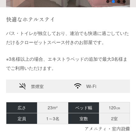
快適なホテルステイ
バス・トイレが独立しており、連泊でも快適に過ごしていた
だけるクローゼットスペース付きのお部屋です。
※3名様以上の場合、エキストラベッドの追加で最大3名様ま
でご利用いただけます。
禁煙室
Wi-Fi
広さ
23m²
ベッド幅
120㎝
定員
1～3名
室数
2室
アメニティ・室内設備